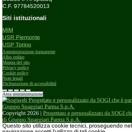
C.F. 97784520013
Siti istituzionali
MIM
USR Piemonte
USP Torino
Amministrazione trasparente
Albo online
Mappa del sito
Privacy policy
Cookie policy
Note legali
Dichiarazione di accessibilità
Area amministrazione
Copyright 2026 |
Progettato e personalizzato da SOGI che
di Gruppo Spaggiari Parma S.p.A.
Questo sito utilizza cookie tecnici, proseguendo nel
navigazione accetti l’utilizzo di tali cookie.