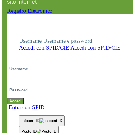
sito internet
Registro Elettronico
Entra nel sito della scuola con le tue credenziali p
visualizzare contenuti, circolari e altre funzionalità
dedicate.
Username
Username e password
Accedi con SPID/CIE
Accedi con SPID/CIE
Username
Password
Accedi
Entra con SPID
Infocert ID
Poste ID