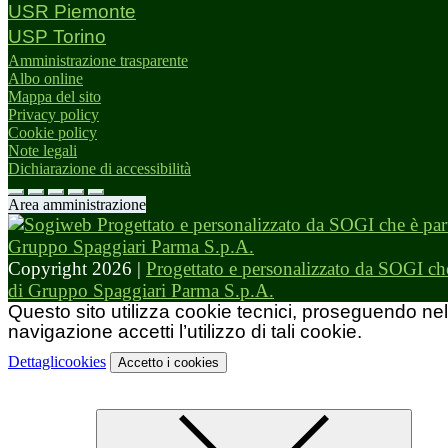
USR Piemonte
USP Torino
Amministrazione trasparente
Albo online
Mappa del sito
Privacy policy
Cookie policy
Note legali
Dichiarazione di accessibilità
Area amministrazione
Copyright 2026 |
Progettato e personalizzato da SOGI che
di Gruppo Spaggiari Parma S.p.A.
Questo sito utilizza cookie tecnici, proseguendo nel
navigazione accetti l’utilizzo di tali cookie.
Dettagli
cookies
Accetto
i cookies