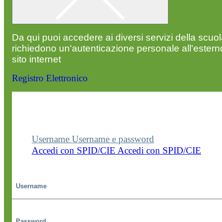
Da qui puoi accedere ai diversi servizi della scuo
richiedono un'autenticazione personale all'estern
sito internet
Registro Elettronico
Entra nel sito della scuola con le tue credenziali p
visualizzare contenuti, circolari e altre funzionalità
dedicate.
Username
Username e password
Accedi con SPID/CIE
Accedi con SPID/CIE
Username
Password