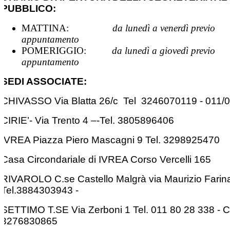
PUBBLICO:
MATTINA:
da lunedì a venerdì previo
appuntamento
POMERIGGIO:
da lunedì a giovedì previo
appuntamento
SEDI ASSOCIATE:
CHIVASSO Via Blatta 26/c Tel 3246070119 - 011/
CIRIE’- Via Trento 4 –-Tel. 3805896406
IVREA Piazza Piero Mascagni 9 Tel. 3298925470
Casa Circondariale di IVREA Corso Vercelli 165
RIVAROLO C.se Castello Malgrà via Maurizio Farin
Tel.3884303943 -
SETTIMO T.SE Via Zerboni 1 Tel. 011 80 28 338 - Ce
3276830865