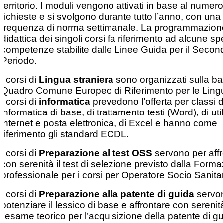
territorio. I moduli vengono attivati in base al numero
richieste e si svolgono durante tutto l’anno, con una
frequenza di norma settimanale. La programmazion
didattica dei singoli corsi fa riferimento ad alcune sp
competenze stabilite dalle Linee Guida per il Secon
Periodo.
I corsi di
Lingua straniera
sono organizzati sulla ba
Quadro Comune Europeo di Riferimento per le Ling
I corsi di
informatica
prevedono l’offerta per classi d
informatica di base, di trattamento testi (Word), di uti
internet e posta elettronica, di Excel e hanno come
riferimento gli standard ECDL.
I corsi di
Preparazione al test OSS
servono per affr
con serenità il test di selezione previsto dalla Form
professionale per i corsi per Operatore Socio Sanitar
I corsi di
Preparazione alla patente di guida
servo
potenziare il lessico di base e affrontare con serenit
l’esame teorico per l’acquisizione della patente di g