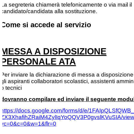
La segreteria chiamerà telefonicamente o via mail il
candidato/candidata alla sostituzione.
Come si accede al servizio
MESSA A DISPOSIZIONE
PERSONALE ATA
Per inviare la dichiarazione di messa a disposizion
gli aspiranti collaboratori scolastici, assistenti ammini
o tecnici
dovranno compilare ed inviare il seguente modu
https://docs.google.com/forms/d/e/1FAIpQLSfQWB
ZX3XhafihZRaiM4ZylIqYoQQV3P0gvslKVuSIA/view
vc=0&c=0&w=1&flr=0