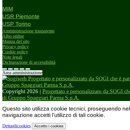
MIM
USR Piemonte
USP Torino
Amministrazione trasparente
Albo online
Mappa del sito
Privacy policy
Cookie policy
Note legali
Dichiarazione di accessibilità
Area amministrazione
Copyright 2026 |
Progettato e personalizzato da SOGI che
di Gruppo Spaggiari Parma S.p.A.
Questo sito utilizza cookie tecnici, proseguendo nel
navigazione accetti l’utilizzo di tali cookie.
Dettagli
cookies
Accetto
i cookies