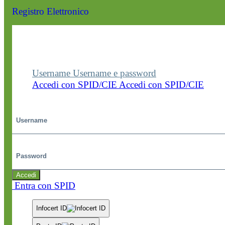
Registro Elettronico
Entra nel sito della scuola con le tue credenziali p
visualizzare contenuti, circolari e altre funzionalità
dedicate.
Username
Username e password
Accedi con SPID/CIE
Accedi con SPID/CIE
Username
Password
Accedi
Entra con SPID
Infocert ID