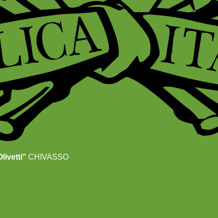
livetti"
CHIVASSO