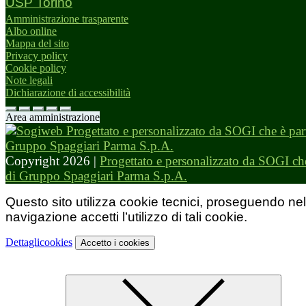
USP Torino
Amministrazione trasparente
Albo online
Mappa del sito
Privacy policy
Cookie policy
Note legali
Dichiarazione di accessibilità
Area amministrazione
Copyright 2026 |
Progettato e personalizzato da SOGI che
di Gruppo Spaggiari Parma S.p.A.
Questo sito utilizza cookie tecnici, proseguendo nel
navigazione accetti l’utilizzo di tali cookie.
Dettagli
cookies
Accetto
i cookies