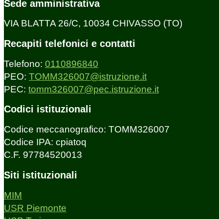
Sede amministrativa
VIA BLATTA 26/C, 10034 CHIVASSO (TO)
Recapiti telefonici e contatti
Telefono:
0110896840
PEO:
TOMM326007@istruzione.it
PEC:
tomm326007@pec.istruzione.it
Codici istituzionali
Codice meccanografico: TOMM326007
Codice IPA: cpiatoq
C.F. 97784520013
Siti istituzionali
MIM
USR Piemonte