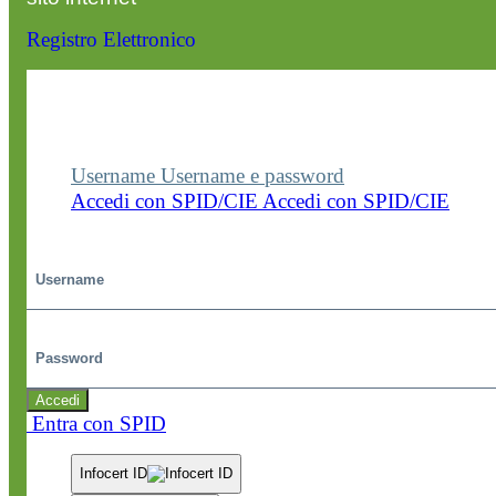
Registro Elettronico
Entra nel sito della scuola con le tue credenziali p
visualizzare contenuti, circolari e altre funzionalità
dedicate.
Username
Username e password
Accedi con SPID/CIE
Accedi con SPID/CIE
Username
Password
Accedi
Entra con SPID
Infocert ID