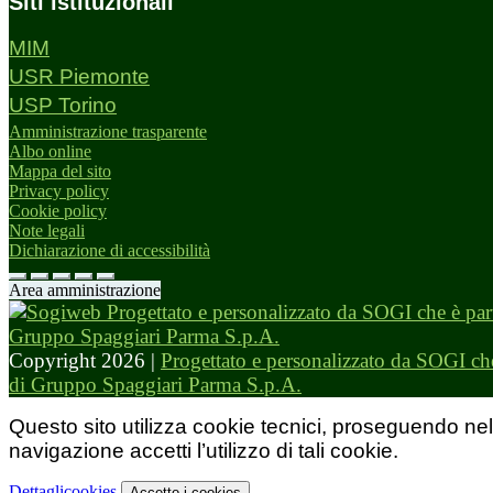
Siti istituzionali
MIM
USR Piemonte
USP Torino
Amministrazione trasparente
Albo online
Mappa del sito
Privacy policy
Cookie policy
Note legali
Dichiarazione di accessibilità
Area amministrazione
Copyright 2026 |
Progettato e personalizzato da SOGI che
di Gruppo Spaggiari Parma S.p.A.
Questo sito utilizza cookie tecnici, proseguendo nel
navigazione accetti l’utilizzo di tali cookie.
Dettagli
cookies
Accetto
i cookies