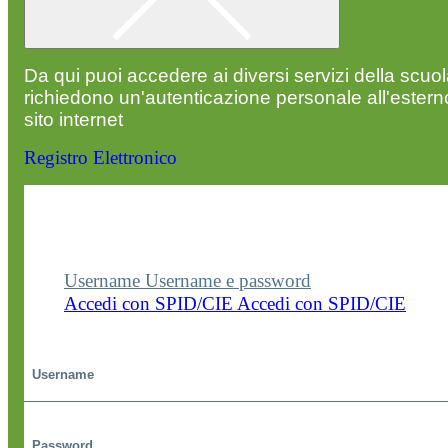
Da qui puoi accedere ai diversi servizi della scuo
richiedono un'autenticazione personale all'estern
sito internet
Registro Elettronico
Entra nel sito della scuola con le tue credenziali p
visualizzare contenuti, circolari e altre funzionalità
dedicate.
Username
Username e password
Accedi con SPID/CIE
Accedi con SPID/CIE
Username
Password