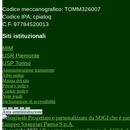
Codice meccanografico: TOMM326007
Codice IPA: cpiatoq
C.F. 97784520013
Siti istituzionali
MIM
USR Piemonte
USP Torino
Amministrazione trasparente
Albo online
Mappa del sito
Privacy policy
Cookie policy
Note legali
Dichiarazione di accessibilità
Area amministrazione