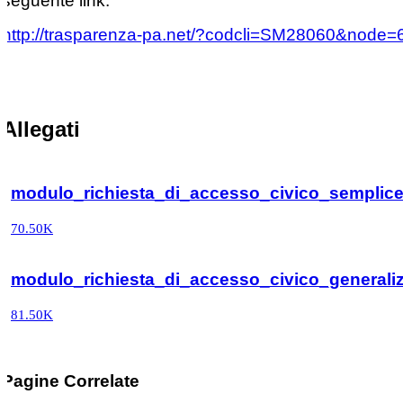
seguente link:
http://trasparenza-pa.net/?codcli=SM28060&node
Allegati
modulo_richiesta_di_accesso_civico_semplic
70.50K
modulo_richiesta_di_accesso_civico_generali
81.50K
Pagine Correlate