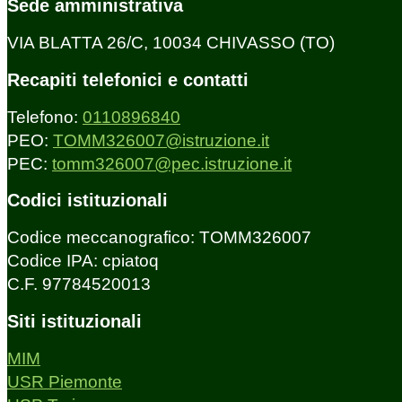
Sede amministrativa
VIA BLATTA 26/C, 10034 CHIVASSO (TO)
Recapiti telefonici e contatti
Telefono:
0110896840
PEO:
TOMM326007@istruzione.it
PEC:
tomm326007@pec.istruzione.it
Codici istituzionali
Codice meccanografico: TOMM326007
Codice IPA: cpiatoq
C.F. 97784520013
Siti istituzionali
MIM
USR Piemonte