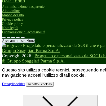
USP Torino
Amministrazione trasparente
Albo online
Mappa del sito
Privacy policy
Cookie policy
Note legali
Dichiarazione di accessibilità
Area amministrazione
Copyright 2026 |
Progettato e personalizzato da SOGI che
di Gruppo Spaggiari Parma S.p.A.
Questo sito utilizza cookie tecnici, proseguendo nel
navigazione accetti l’utilizzo di tali cookie.
Dettagli
cookies
Accetto
i cookies