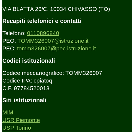
VIA BLATTA 26/C, 10034 CHIVASSO (TO)
Recapiti telefonici e contatti
Telefono:
0110896840
PEO:
TOMM326007@istruzione.it
PEC:
tomm326007@pec.istruzione.it
Codici istituzionali
Codice meccanografico: TOMM326007
Codice IPA: cpiatoq
C.F. 97784520013
Siti istituzionali
MIM
USR Piemonte
USP Torino