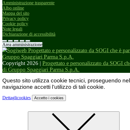
Amministrazione trasparente
Albo online
Mappa del sito
Privacy policy
Cookie policy
Note legali
Dichiarazione di accessibilità
Area amministrazione
Copyright 2026 |
Progettato e personalizzato da SOGI che
di Gruppo Spaggiari Parma S.p.A.
Questo sito utilizza cookie tecnici, proseguendo nel
navigazione accetti l’utilizzo di tali cookie.
Dettagli
cookies
Accetto
i cookies