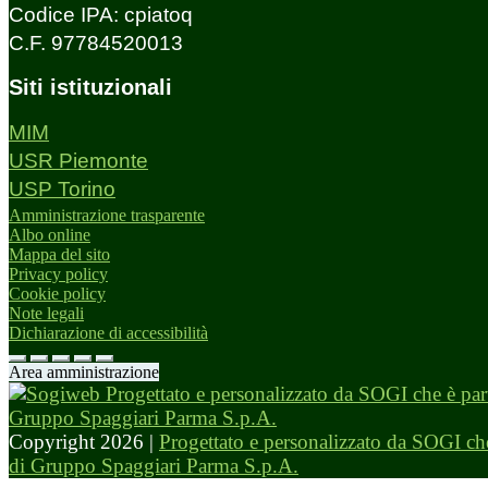
Codice IPA: cpiatoq
C.F. 97784520013
Siti istituzionali
MIM
USR Piemonte
USP Torino
Amministrazione trasparente
Albo online
Mappa del sito
Privacy policy
Cookie policy
Note legali
Dichiarazione di accessibilità
Area amministrazione
Copyright 2026 |
Progettato e personalizzato da SOGI che
di Gruppo Spaggiari Parma S.p.A.