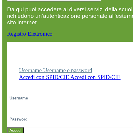
Da qui puoi accedere ai diversi servizi della scuo
richiedono un'autenticazione personale all'estern
sito internet
Registro Elettronico
Entra nel sito della scuola con le tue credenziali p
visualizzare contenuti, circolari e altre funzionalità
dedicate.
Username
Username e password
Accedi con SPID/CIE
Accedi con SPID/CIE
Username
Password
Accedi