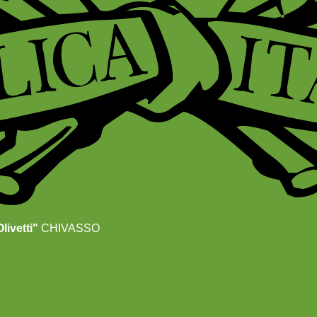
livetti"
CHIVASSO