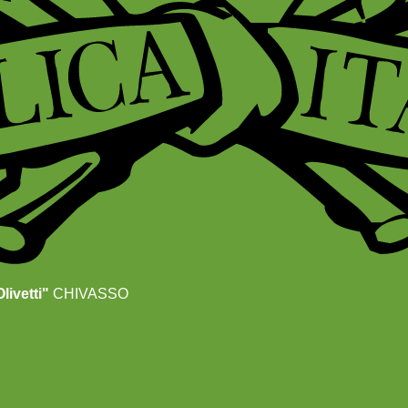
livetti"
CHIVASSO